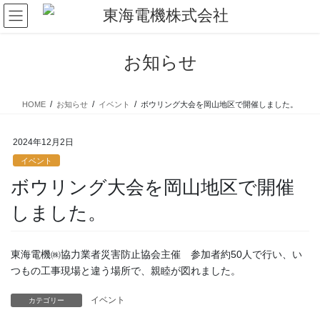
コ
ナ
ン
ビ
テ
ゲ
ン
ー
お知らせ
ツ
シ
に
ョ
移
ン
HOME
お知らせ
イベント
ボウリング大会を岡山地区で開催しました。
動
に
移
動
2024年12月2日
イベント
ボウリング大会を岡山地区で開催
しました。
東海電機㈱協力業者災害防止協会主催 参加者約50人で行い、い
つもの工事現場と違う場所で、親睦が図れました。
イベント
カテゴリー