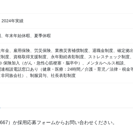
2024年実績
制、年末年始休暇、夏季休暇
生年金、雇用保険、労災保険、業務災害補償制度、退職金制度、確定拠
援制度、資格取得支援制度、永年勤続表彰制度、ストレスチェック制度
ート保険加入（がん・急性心筋梗塞・脳卒中）、メンタルヘルス相談、
関連相談電話窓口あり（健康・医療：24時間／介護・育児／法律・税金
（非同族会社）、制服貸与、社長表彰制度
2-3667）か採用応募フォームからお問い合わせください。