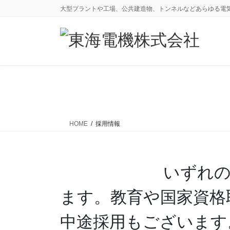
コ
ナ
大型プラントや工場、公共建造物、トンネルなどあらゆる電
ン
ビ
テ
ゲ
ン
ー
ツ
シ
に
ョ
移
ン
動
に
移
動
HOME
採用情報
いずれ
ます。教育や国家資格
中途採用もございます