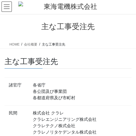
コ
ナ
ン
ビ
テ
ゲ
ン
ー
主な工事受注先
ツ
シ
に
ョ
移
ン
HOME
会社概要
主な工事受注先
動
に
移
主な工事受注先
動
諸官庁
各省庁
各公団及び事業団
各都道府県及び市町村
民間
株式会社 クラレ
クラレエンジニアリング株式会社
クラレテクノ株式会社
クラレノリタケデンタル株式会社