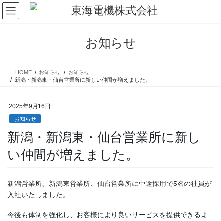
コ
ナ
ン
ビ
テ
ゲ
ン
ー
お知らせ
ツ
シ
に
ョ
移
ン
HOME
お知らせ
お知らせ
動
に
新潟・新潟東・仙台営業所に新しい仲間が増えました。
移
動
2025年9月16日
お知らせ
新潟・新潟東・仙台営業所に新し
い仲間が増えました。
新潟営業所、新潟東営業所、仙台営業所に中途採用で5名の社員が
入社いたしました。
今後も体制を強化し、お客様により良いサービスを提供できるよ