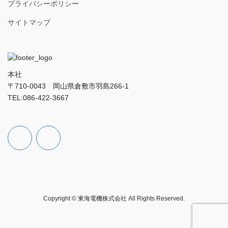
プライバシーポリシー
サイトマップ
本社
〒710-0043 岡山県倉敷市羽島266-1
TEL:086-422-3667
お
採
問
用
い
応
合
募
わ
フ
せ
ォ
ー
ム
Copyright © 東海電機株式会社 All Rights Reserved.