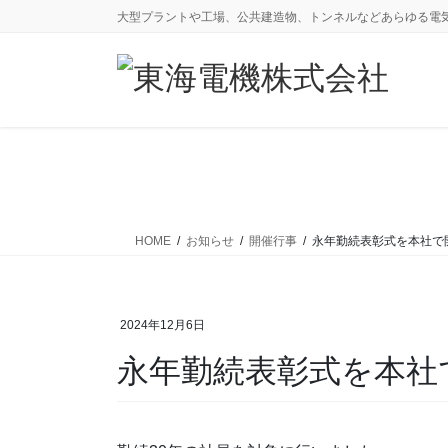
コ
ナ
大型プラントや工場、公共建造物、トンネルなどあらゆる電
ン
ビ
テ
ゲ
ン
ー
ツ
シ
に
ョ
移
ン
動
に
移
動
HOME
お知らせ
開催行事
永年勤続表彰式を本社で
2024年12月6日
永年勤続表彰式を本社