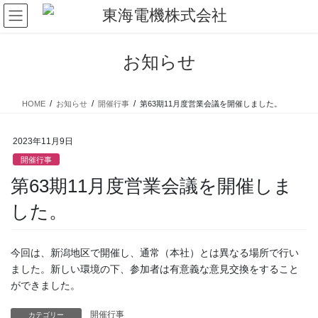
コ
ナ
ン
ビ
テ
ゲ
ン
ー
お知らせ
ツ
シ
に
ョ
移
ン
HOME
お知らせ
開催行事
第63期11月度営業会議を開催しました。
動
に
移
動
2023年11月9日
開催行事
第63期11月度営業会議を開催しま
した。
今回は、新潟地区で開催し、通常（本社）とは異なる場所で行い
ました。新しい環境の下、参加者は有意義な意見交換をすること
ができました。
開催行事
カテゴリー