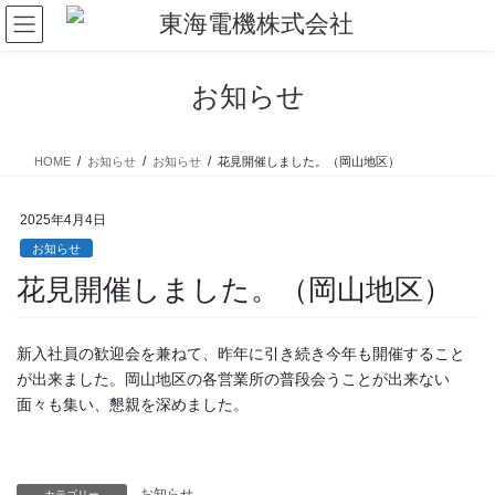
コ
ナ
ン
ビ
テ
ゲ
ン
ー
お知らせ
ツ
シ
に
ョ
移
ン
HOME
お知らせ
お知らせ
花見開催しました。（岡山地区）
動
に
移
動
2025年4月4日
お知らせ
花見開催しました。（岡山地区）
新入社員の歓迎会を兼ねて、昨年に引き続き今年も開催すること
が出来ました。岡山地区の各営業所の普段会うことが出来ない
面々も集い、懇親を深めました。
お知らせ
カテゴリー