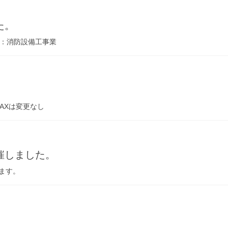
た。
般：消防設備工事業
。
FAXは変更なし
催しました。
ます。