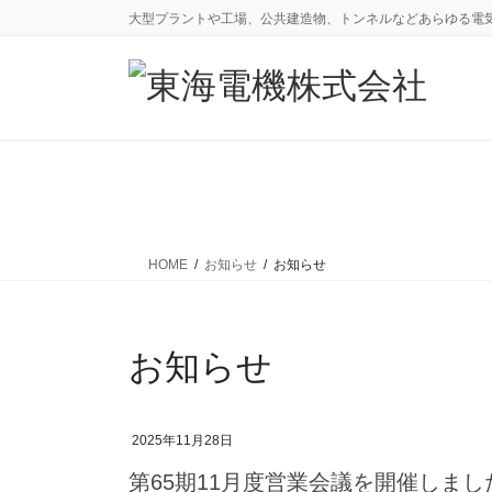
コ
ナ
大型プラントや工場、公共建造物、トンネルなどあらゆる電
ン
ビ
テ
ゲ
ン
ー
ツ
シ
に
ョ
移
ン
動
に
移
動
HOME
お知らせ
お知らせ
お知らせ
2025年11月28日
第65期11月度営業会議を開催しまし