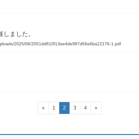
催しました。
nt/uploads/2025/06/2051dd810f13ee4de987d56e6ba22176-1.pdf
ペ
ペ
ペ
ペ
«
1
2
3
4
»
ー
ー
ー
ー
ジ
ジ
ジ
ジ